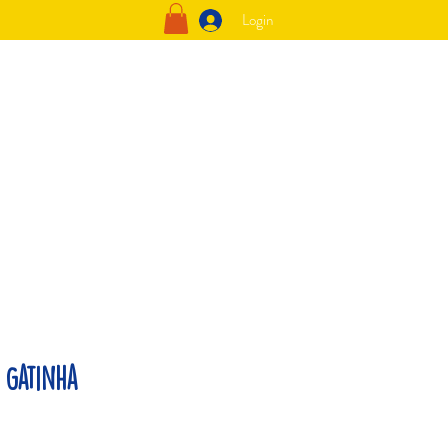
Login
 Gatinha
o