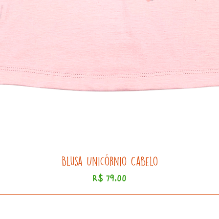
Blusa Unicórnio Cabelo
Preço
R$ 79,00