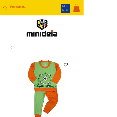
ME
NU