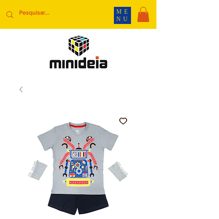
ME
NU