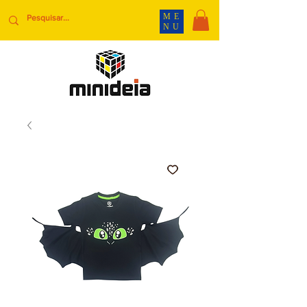
ME
NU