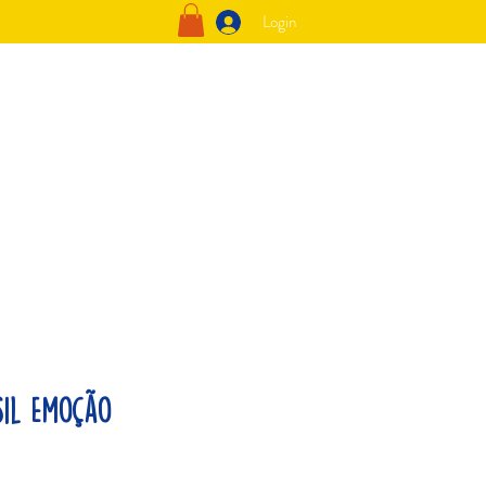
Login
sil Emoção
o