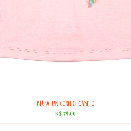
Blusa Unicórnio Cabelo
Preço
R$ 79,00