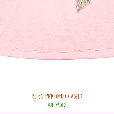
Blusa Unicórnio Cabelo
Preço
R$ 79,00