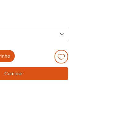
o
rinho
Comprar