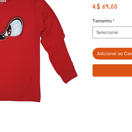
Preç
R$ 69,00
Tamanho
*
Selecionar
Adicionar ao Car