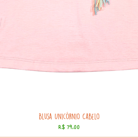
Blusa Unicórnio Cabelo
Preço
R$ 79,00