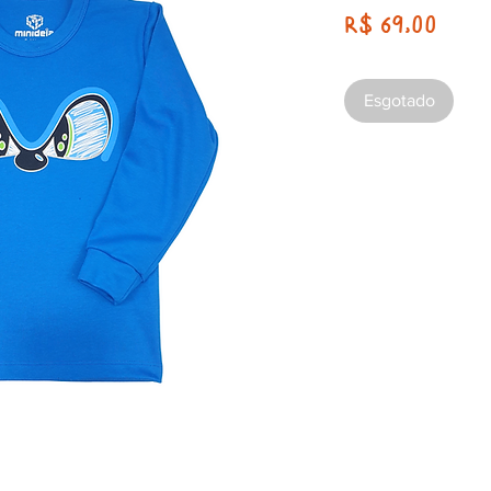
Preç
R$ 69,00
Esgotado