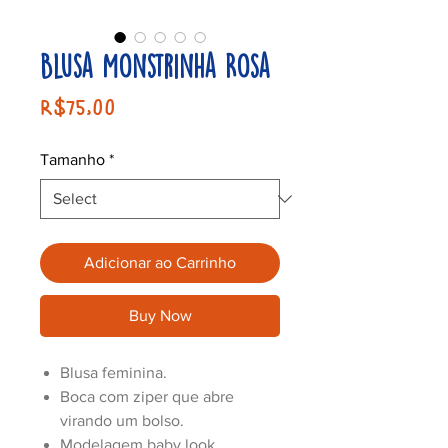
Blusa Monstrinha Rosa
Price
R$75,00
Tamanho
*
Adicionar ao Carrinho
Buy Now
Blusa feminina.
Boca com ziper que abre
virando um bolso.
Modelagem baby look.