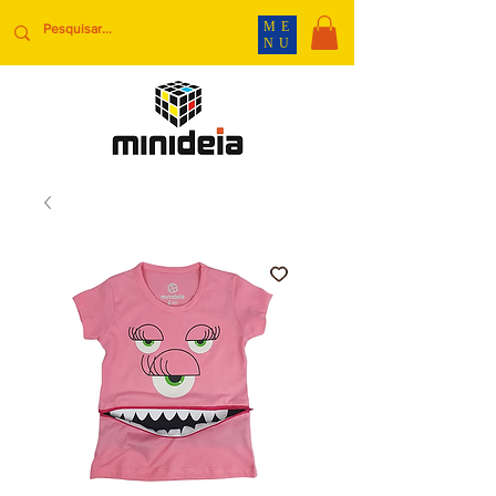
ME
NU