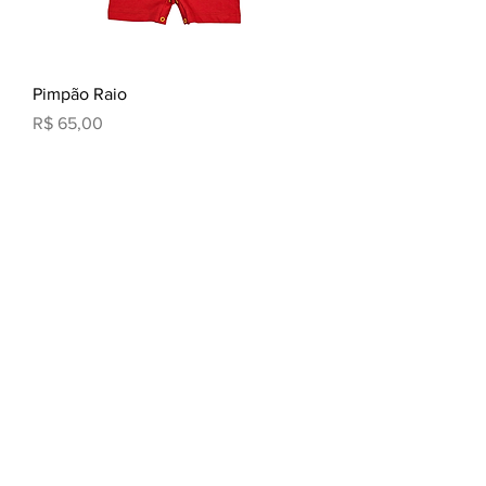
Pimpão Raio
Preço
R$ 65,00
Pimpão Boca de Tuba
Esgotado