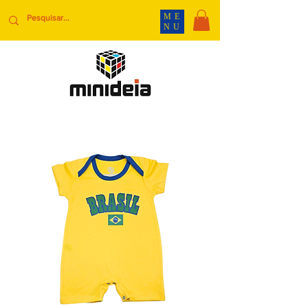
ME
NU