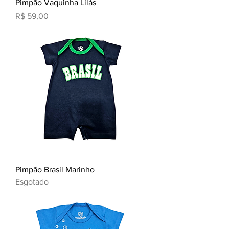
Pimpão Vaquinha Lilás
Preço
R$ 59,00
Pimpão Brasil Marinho
Esgotado