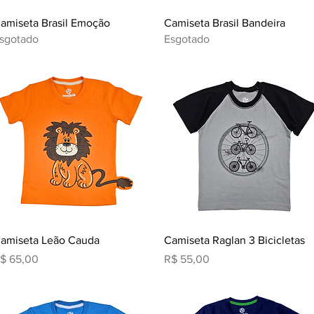
Visualização rápida
Visualização rápida
amiseta Brasil Emoção
Camiseta Brasil Bandeira
sgotado
Esgotado
Visualização rápida
Visualização rápida
amiseta Leão Cauda
Camiseta Raglan 3 Bicicletas
reço
Preço
$ 65,00
R$ 55,00