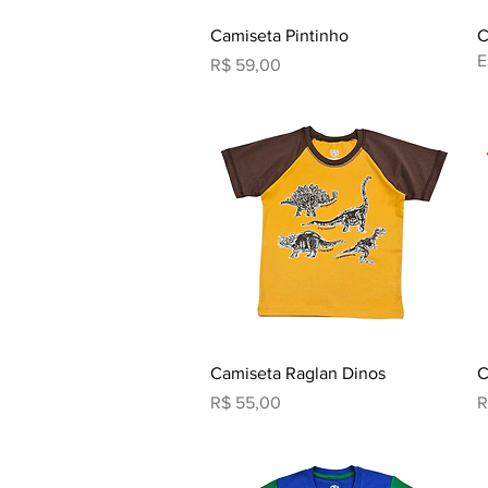
Visualização rápida
Camiseta Pintinho
C
E
Preço
R$ 59,00
Visualização rápida
Camiseta Raglan Dinos
C
Preço
P
R$ 55,00
R