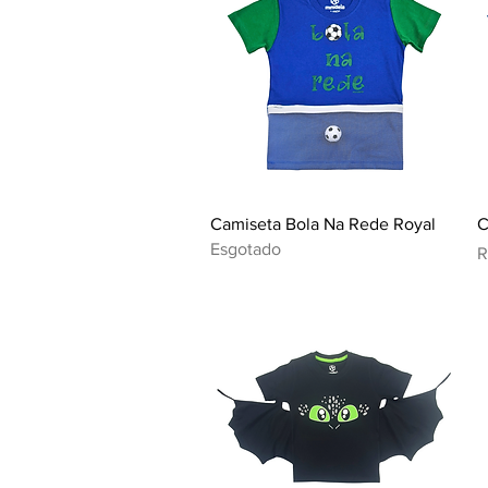
Visualização rápida
Camiseta Bola Na Rede Royal
C
Esgotado
P
R