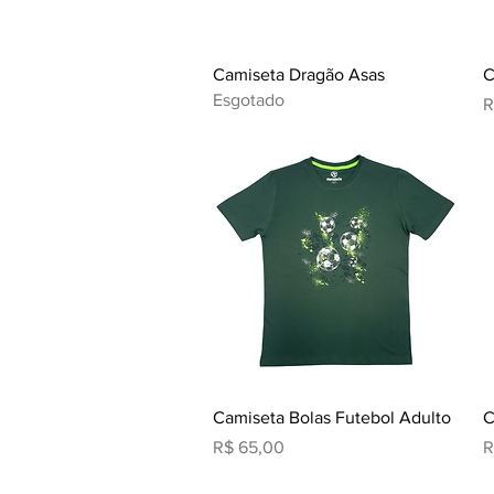
Visualização rápida
Camiseta Dragão Asas
C
Esgotado
P
R
Visualização rápida
Camiseta Bolas Futebol Adulto
C
Preço
P
R$ 65,00
R