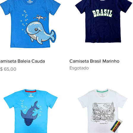
Visualização rápida
Visualização rápida
amiseta Baleia Cauda
Camiseta Brasil Marinho
Esgotado
reço
$ 65,00