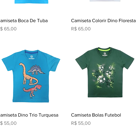
Visualização rápida
Visualização rápida
amiseta Boca De Tuba
Camiseta Colorir Dino Floresta
reço
Preço
$ 65,00
R$ 65,00
Visualização rápida
Visualização rápida
amiseta Dino Trio Turquesa
Camiseta Bolas Futebol
reço
Preço
$ 55,00
R$ 55,00