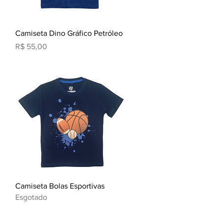
Visualização rápida
Camiseta Dino Gráfico Petróleo
Preço
R$ 55,00
Visualização rápida
Camiseta Bolas Esportivas
Esgotado